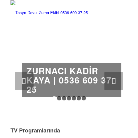
ZURNACI KADIR
KAYA | 0536 609 37
Sonraki
25
1
2
3
4
5
6
7
TV Programlarında