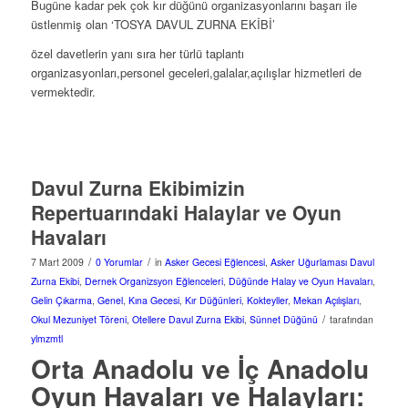
Bugüne kadar pek çok kır düğünü organizasyonlarını başarı ile
üstlenmiş olan ‘TOSYA DAVUL ZURNA EKİBİ’
özel davetlerin yanı sıra her türlü taplantı
organizasyonları,personel geceleri,galalar,açılışlar hizmetleri de
vermektedir.
Davul Zurna Ekibimizin
Repertuarındaki Halaylar ve Oyun
Havaları
/
/
7 Mart 2009
0 Yorumlar
in
Asker Gecesi Eğlencesi
,
Asker Uğurlaması Davul
Zurna Ekibi
,
Dernek Organizsyon Eğlenceleri
,
Düğünde Halay ve Oyun Havaları
,
Gelin Çıkarma
,
Genel
,
Kına Gecesi
,
Kır Düğünleri
,
Kokteyller
,
Mekan Açılışları
,
/
Okul Mezuniyet Töreni
,
Otellere Davul Zurna Ekibi
,
Sünnet Düğünü
tarafından
ylmzmtl
Orta Anadolu ve İç Anadolu
Oyun Havaları ve Halayları: