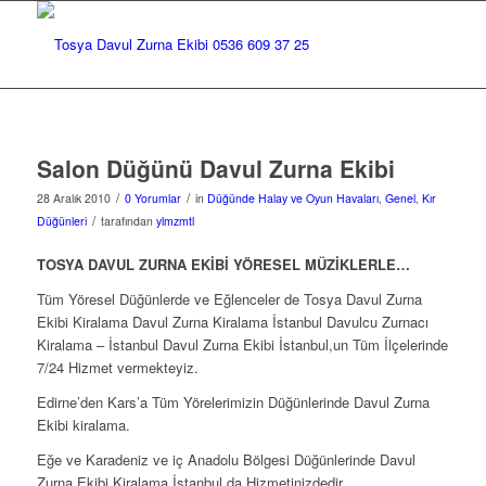
Salon Düğünü Davul Zurna Ekibi
/
/
28 Aralık 2010
0 Yorumlar
in
Düğünde Halay ve Oyun Havaları
,
Genel
,
Kır
/
Düğünleri
tarafından
ylmzmtl
TOSYA DAVUL ZURNA EKİBİ YÖRESEL MÜZİKLERLE…
Tüm Yöresel Düğünlerde ve Eğlenceler de Tosya Davul Zurna
Ekibi Kiralama Davul Zurna Kiralama İstanbul Davulcu Zurnacı
Kiralama – İstanbul Davul Zurna Ekibi İstanbul,un Tüm İlçelerinde
7/24 Hizmet vermekteyiz.
Edirne’den Kars’a Tüm Yörelerimizin Düğünlerinde Davul Zurna
Ekibi kiralama.
Eğe ve Karadeniz ve iç Anadolu Bölgesi Düğünlerinde Davul
Zurna Ekibi Kiralama İstanbul da Hizmetinizdedir.