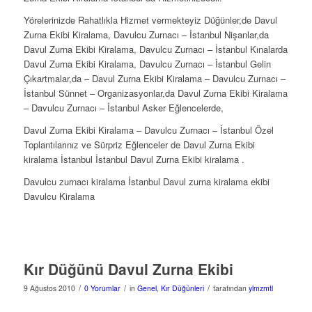
Yörelerinizde Rahatlıkla Hizmet vermekteyiz Düğünler,de Davul
Zurna Ekibi Kiralama, Davulcu Zurnacı – İstanbul Nişanlar,da
Davul Zurna Ekibi Kiralama, Davulcu Zurnacı – İstanbul Kınalarda
Davul Zurna Ekibi Kiralama, Davulcu Zurnacı – İstanbul Gelin
Çıkartmalar,da – Davul Zurna Ekibi Kiralama – Davulcu Zurnacı –
İstanbul Sünnet – Organizasyonlar,da Davul Zurna Ekibi Kiralama
– Davulcu Zurnacı – İstanbul Asker Eğlencelerde,
Davul Zurna Ekibi Kiralama – Davulcu Zurnacı – İstanbul Özel
Toplantılarınız ve Sürpriz Eğlenceler de Davul Zurna Ekibi
kiralama İstanbul İstanbul Davul Zurna Ekibi kiralama .
Davulcu zurnacı kiralama İstanbul Davul zurna kiralama ekibi
Davulcu Kiralama
Kır Düğünü Davul Zurna Ekibi
/
/
/
9 Ağustos 2010
0 Yorumlar
in
Genel
,
Kır Düğünleri
tarafından
ylmzmtl