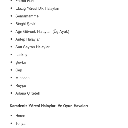
Fatma Nuri
Elazığ Yöresi Dik Halayları
Şemamamme
Bingöl Şevki
Ağır Gövenk Halayları (Üç Ayak)
Antep Halayları
Sarı Seyran Halayları
Lackey
Şevko
Cep
Mihrican
Reyşo
Adana Çiftetelli
Karadeniz Yöresi Halayları Ve Oyun Havaları
Horon
Tonya