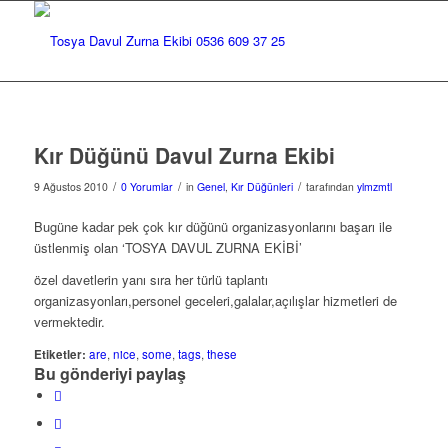
Kır Düğünü Davul Zurna Ekibi
/
/
/
9 Ağustos 2010
0 Yorumlar
in
Genel
,
Kır Düğünleri
tarafından
ylmzmtl
Bugüne kadar pek çok kır düğünü organizasyonlarını başarı ile
üstlenmiş olan ‘TOSYA DAVUL ZURNA EKİBİ’
özel davetlerin yanı sıra her türlü taplantı
organizasyonları,personel geceleri,galalar,açılışlar hizmetleri de
vermektedir.
Etiketler:
are
,
nice
,
some
,
tags
,
these
Bu gönderiyi paylaş