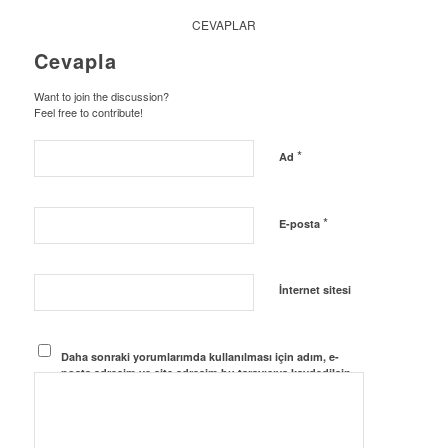
CEVAPLAR
Cevapla
Want to join the discussion?
Feel free to contribute!
*
Ad
*
E-posta
İnternet sitesi
Daha sonraki yorumlarımda kullanılması için adım, e-
posta adresim ve site adresim bu tarayıcıya kaydedilsin.